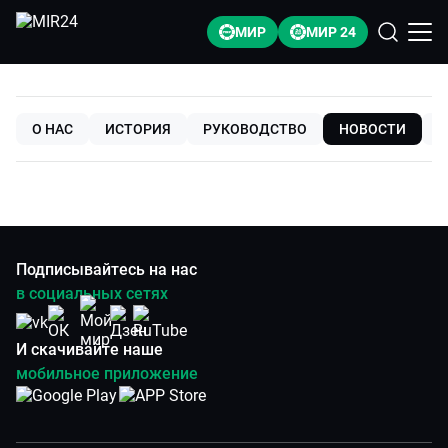
МИР
МИР 24
О НАС
ИСТОРИЯ
РУКОВОДСТВО
НОВОСТИ
О
Подписывайтесь на нас
в социальных сетях
И скачивайте наше
мобильное приложение