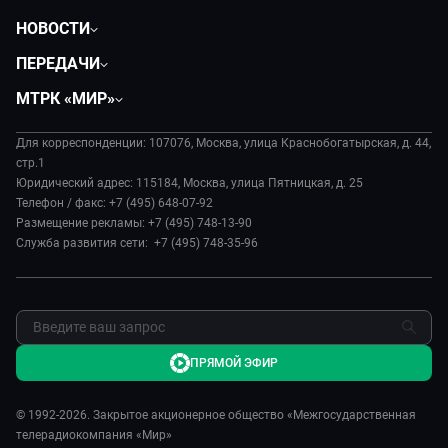
НОВОСТИ
Политика
ПЕРЕДАЧИ
Общество
Вместе
МТРК «МИР»
Экономика
Вместе выгодно
О нас
Происшествия
Евразия. Культурно
Для корреспонденции: 107076, Москва, улица Краснобогатырская, д. 44,
История
Наука и технологии
стр.1
Евразия. Регионы
Руководство
Юридический адрес: 115184, Москва, улица Пятницкая, д. 25
Культура
Наши иностранцы
Телефон / факс: +7 (495) 648-07-92
Лица мира
Спорт
Размещение рекламы: +7 (495) 748-13-90
Пять причин поехать в...
Новости
Служба развития сети: +7 (495) 748-35-96
Сделано в Содружестве
Пресса о нас
Я – волонтер
Карьера
Реклама
Обратная связь
ПРЯМОЙ ЭФИР
© 1992-2026. Закрытое акционерное общество «Межгосударственная
телерадиокомпания «Мир»