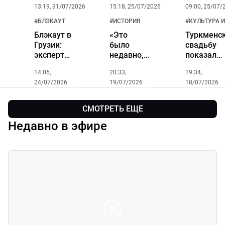
13:19, 31/07/2026
15:18, 25/07/2026
09:00, 25/07/
#
БЛЭКАУТ
#
ИСТОРИЯ
#
КУЛЬТУРА 
Блэкаут в
«Это
Туркменс
Грузии:
было
свадьбу
эксперты
недавно,
показали
выясняют
это было
в
14:06,
20:33,
19:34,
причины
давно»:
Тбилиси:
24/07/2026
19/07/2026
18/07/2026
ночного
как
кюрте,
ЧП
Грузия
букджа и
превращает
песни на
СМОТРЕТЬ ЕЩЕ
советское
грузинско
Недавно в эфире
наследие
в
туристический
бренд?