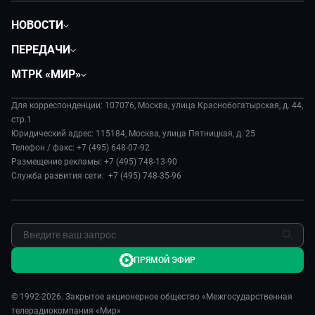
НОВОСТИ
Политика
ПЕРЕДАЧИ
Общество
Вместе
МТРК «МИР»
Экономика
Вместе выгодно
О нас
Происшествия
Евразия. Культурно
Для корреспонденции: 107076, Москва, улица Краснобогатырская, д. 44,
История
Наука и технологии
стр.1
Евразия. Регионы
Руководство
Юридический адрес: 115184, Москва, улица Пятницкая, д. 25
Культура
Наши иностранцы
Телефон / факс: +7 (495) 648-07-92
Лица мира
Спорт
Размещение рекламы: +7 (495) 748-13-90
Пять причин поехать в...
Новости
Служба развития сети: +7 (495) 748-35-96
Сделано в Содружестве
Пресса о нас
Я – волонтер
Карьера
Реклама
Обратная связь
ПРЯМОЙ ЭФИР
© 1992-2026. Закрытое акционерное общество «Межгосударственная
телерадиокомпания «Мир»