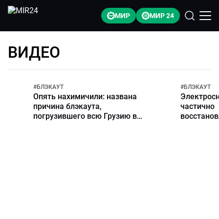
МИР
МИР 24
ВИДЕО
#
БЛЭКАУТ
#
БЛЭКАУТ
Опять нахимичили: названа
Электрос
причина блэкаута,
частично
погрузившего всю Грузию во
восстанов
тьму
Грузии по
третьего 
недели бл