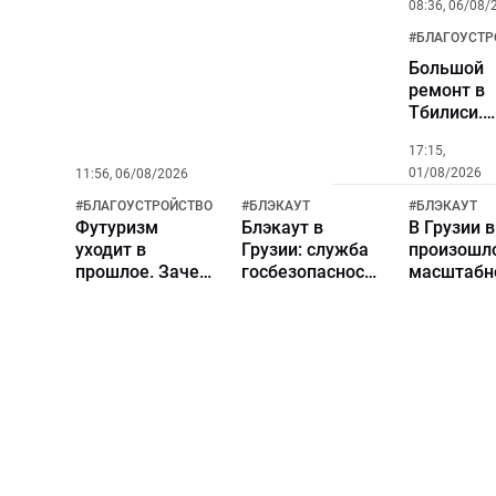
08:36, 06/08/
#
БЛАГОУСТР
Большой
ремонт в
Тбилиси.
Как
17:15,
изменитс
01/08/2026
11:56, 06/08/2026
проспект
Руставели
#
БЛАГОУСТРОЙСТВО
#
БЛЭКАУТ
#
БЛЭКАУТ
после
Футуризм
Блэкаут в
В Грузии 
реконстру
уходит в
Грузии: cлужба
произошл
прошлое. Зачем
госбезопасности
масштабн
в Тбилиси
возбудила
отключен
сносят
уголовное дело
электроэн
скандальные
о саботаже
«трубы
Саакашвили»?