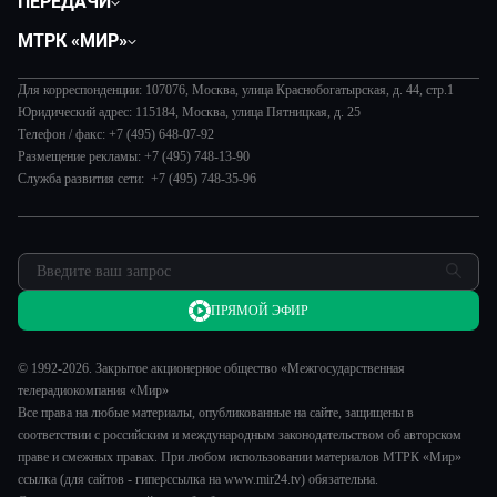
ПЕРЕДАЧИ
Общество
Вместе
МТРК «МИР»
Экономика
Вместе выгодно
О нас
Происшествия
Евразия. Культурно
Для корреспонденции: 107076, Москва, улица Краснобогатырская, д. 44, стр.1
История
Наука и технологии
Юридический адрес: 115184, Москва, улица Пятницкая, д. 25
Евразия. Регионы
Руководство
Телефон / факс: +7 (495) 648-07-92
Культура
Наши иностранцы
Размещение рекламы: +7 (495) 748-13-90
Лица мира
Спорт
Служба развития сети: +7 (495) 748-35-96
Пять причин поехать в...
Новости
Сделано в Содружестве
Пресса о нас
Я – волонтер
Карьера
Реклама
ПРЯМОЙ ЭФИР
Обратная связь
© 1992-2026. Закрытое акционерное общество «Межгосударственная
телерадиокомпания «Мир»
Все права на любые материалы, опубликованные на сайте, защищены в
соответствии с российским и международным законодательством об авторском
праве и смежных правах. При любом использовании материалов МТРК «Мир»
ссылка (для сайтов - гиперссылка на www.mir24.tv) обязательна.