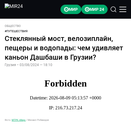
МИР
МИР 24
ОБЩЕСТВО
#
ПУТЕШЕСТВИЯ
Стеклянный мост, велозиплайн,
пещеры и водопады: чем удивляет
каньон Дашбаши в Грузии?
Грузия
•
03/08/2024 — 18:10
Фото:
МТРК «Мир»
/
Михаил Робакидзе