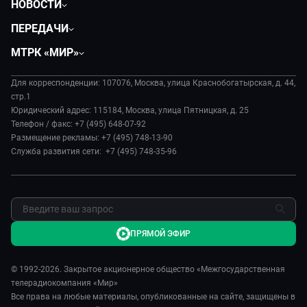
НОВОСТИ
Политика
ПЕРЕДАЧИ
Общество
Вместе
МТРК «МИР»
Экономика
Вместе выгодно
О нас
Происшествия
Евразия. Культурно
Для корреспонденции: 107076, Москва, улица Краснобогатырская, д. 44,
История
Наука и технологии
стр.1
Евразия. Регионы
Руководство
Юридический адрес: 115184, Москва, улица Пятницкая, д. 25
Культура
Наши иностранцы
Телефон / факс: +7 (495) 648-07-92
Лица мира
Спорт
Размещение рекламы: +7 (495) 748-13-90
Пять причин поехать в...
Новости
Служба развития сети: +7 (495) 748-35-96
Сделано в Содружестве
Пресса о нас
Я – волонтер
Карьера
Реклама
Обратная связь
ПРЯМОЙ ЭФИР
© 1992-2026. Закрытое акционерное общество «Межгосударственная
телерадиокомпания «Мир»
Все права на любые материалы, опубликованные на сайте, защищены в