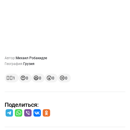
Автор:
Михаил Робакидзе
География:
Грузия
👍🏻
😍
😆
😲
😢
1
0
0
0
0
Поделиться: