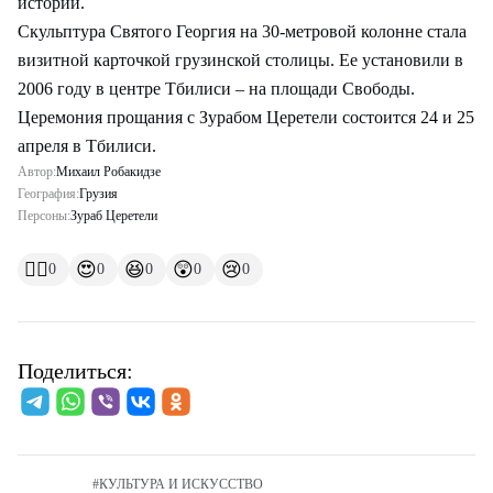
истории.
Скульптура Святого Георгия на 30-метровой колонне стала
визитной карточкой грузинской столицы. Ее установили в
2006 году в центре Тбилиси – на площади Свободы.
Церемония прощания с Зурабом Церетели состоится 24 и 25
апреля в Тбилиси.
Автор:
Михаил Робакидзе
География:
Грузия
Персоны:
Зураб Церетели
👍🏻
😍
😆
😲
😢
0
0
0
0
0
Поделиться:
#
КУЛЬТУРА И ИСКУССТВО