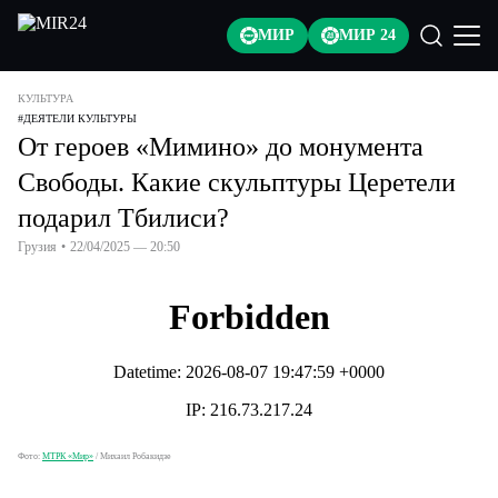
МИР
МИР 24
КУЛЬТУРА
#
ДЕЯТЕЛИ КУЛЬТУРЫ
От героев «Мимино» до монумента
Свободы. Какие скульптуры Церетели
подарил Тбилиси?
Грузия
•
22/04/2025 — 20:50
Фото:
МТРК «Мир»
/
Михаил Робакидзе