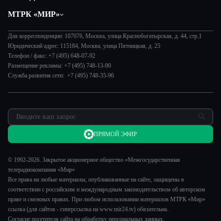
Общество
Вместе
МТРК «МИР»
Экономика
Вместе выгодно
О нас
Происшествия
Евразия. Культурно
Для корреспонденции: 107076, Москва, улица Краснобогатырская, д. 44, стр.1
История
Наука и технологии
Юридический адрес: 115184, Москва, улица Пятницкая, д. 25
Евразия. Регионы
Руководство
Телефон / факс: +7 (495) 648-07-92
Культура
Наши иностранцы
Размещение рекламы: +7 (495) 748-13-90
Лица мира
Спорт
Служба развития сети: +7 (495) 748-35-96
Пять причин поехать в...
Новости
Сделано в Содружестве
Пресса о нас
Я – волонтер
Карьера
Реклама
ПРЯМОЙ ЭФИР
Обратная связь
© 1992-2026. Закрытое акционерное общество «Межгосударственная
телерадиокомпания «Мир»
Все права на любые материалы, опубликованные на сайте, защищены в
соответствии с российским и международным законодательством об авторском
праве и смежных правах. При любом использовании материалов МТРК «Мир»
ссылка (для сайтов - гиперссылка на www.mir24.tv) обязательна.
Согласие посетителя сайта на обработку персональных данных.