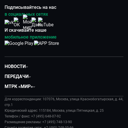
Подписывайтесь на нас
в социальных сетях
И скачивайте наше
мобильное приложение
НОВОСТИ
Политика
ПЕРЕДАЧИ
Общество
Вместе
МТРК «МИР»
Экономика
Вместе выгодно
О нас
Происшествия
Евразия. Культурно
Для корреспонденции: 107076, Москва, улица Краснобогатырская, д. 44,
История
Наука и технологии
стр.1
Евразия. Регионы
Руководство
Юридический адрес: 115184, Москва, улица Пятницкая, д. 25
Культура
Наши иностранцы
Телефон / факс: +7 (495) 648-07-92
Лица мира
Спорт
Размещение рекламы: +7 (495) 748-13-90
Пять причин поехать в...
Новости
Служба развития сети: +7 (495) 748-35-96