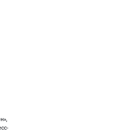
Фото:
ТАСС
/
IMAGO/Yigit Örme
н»,
сс-