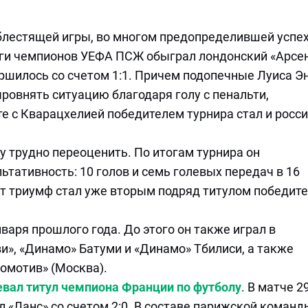
блестящей игры, во многом предопределившей успе
ги чемпионов УЕФА ПСЖ обыграл лондонский «Арсен
ершилось со счетом 1:1. Причем подопечные Луиса Э
ыровнять ситуацию благодаря голу с пенальти,
е с Кварацхелией победителем турнира стал и росс
у трудно переоценить. По итогам турнира он
ативность: 10 голов и семь голевых передач в 16
от триумф стал уже вторым подряд титулом победит
варя прошлого года. До этого он также играл в
и», «Динамо» Батуми и «Динамо» Тбилиси, а также
комотив» (Москва).
вал титул чемпиона Франции по футболу
. В матче 2
л «Ланс» со счетом 2:0. В составе парижской команд