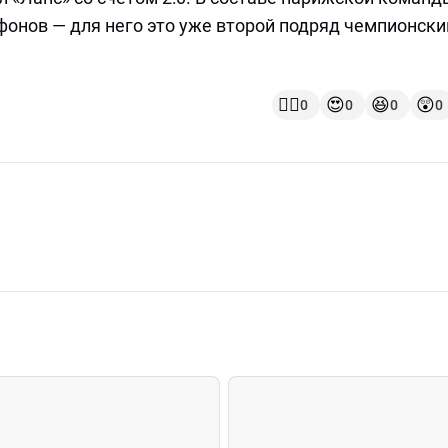
онов — для него это уже второй подряд чемпионски
👍🏻
😍
😆
😲
0
0
0
0