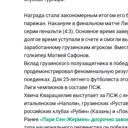
Награда стала закономерным итогом его 
парижан. Накануне в финальном матче Ли
серии пенальти (4:3). Основное время зав
долгое время уступали в счете и смогли в
заработанному грузинским игроком. Вмест
голкипер Матвей Сафонов.
Вклад грузинского полузащитника в побед
продемонстрировал феноменальную результ
поединках. Для 25-летнего футболиста эт
Лиги чемпионов в составе ПСЖ.
Хвича Кварацхелия выступает за ПСЖ с ян
итальянском «Наполи», грузинских «Рустав
российских клубах «Рубин» (Казань) и «Ло
Ранее
«Пари Сен‑Жермен» досрочно завое
тура национального первенства он победи