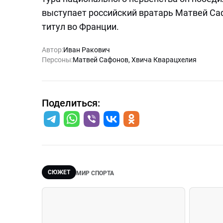
выступает российский вратарь Матвей Саф
титул во Франции.
Автор:
Иван Ракович
Персоны:
Матвей Сафонов
,
Хвича Кварацхелия
Поделиться:
СЮЖЕТ
МИР СПОРТА