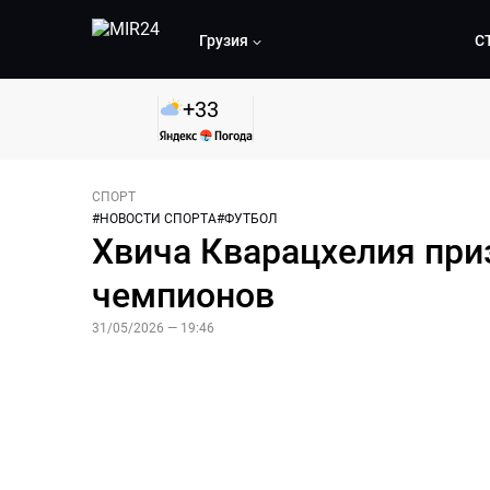
Грузия
С
+
33
СПОРТ
#
НОВОСТИ СПОРТА
#
ФУТБОЛ
Хвича Кварацхелия при
чемпионов
31/05/2026 — 19:46