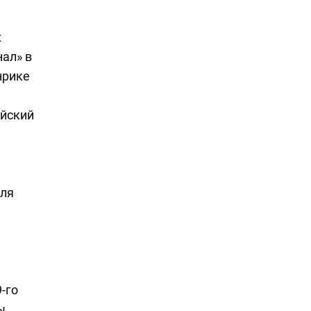
х
ал» в
нрике
ийский
еля
9-го
ы