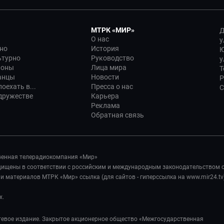
МТРК «МИР»
Д
О нас
у
но
История
Ю
ьтурно
Руководство
у
ионы
Лица мира
Т
анцы
Новости
Р
оехать в...
Пресса о нас
С
дружестве
Карьера
Реклама
Обратная связь
венная телерадиокомпания «Мир»
ащищены в соответствии с российским и международным законодательством 
 материалов МТРК «Мир» ссылка (для сайтов - гиперссылка на www.mir24.tv
х.
евое издание. Закрытое акционерное общество «Межгосударственная