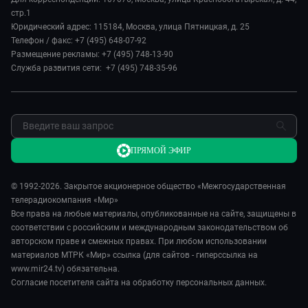
История
Наука и технологии
стр.1
Евразия. Регионы
Руководство
Юридический адрес: 115184, Москва, улица Пятницкая, д. 25
Культура
Наши иностранцы
Телефон / факс: +7 (495) 648-07-92
Лица мира
Спорт
Размещение рекламы: +7 (495) 748-13-90
Пять причин поехать в...
Новости
Служба развития сети: +7 (495) 748-35-96
Сделано в Содружестве
Пресса о нас
Я – волонтер
Карьера
Реклама
Обратная связь
ПРЯМОЙ ЭФИР
© 1992-2026. Закрытое акционерное общество «Межгосударственная
телерадиокомпания «Мир»
Все права на любые материалы, опубликованные на сайте, защищены в
соответствии с российским и международным законодательством об
авторском праве и смежных правах. При любом использовании
материалов МТРК «Мир» ссылка (для сайтов - гиперссылка на
www.mir24.tv) обязательна.
Согласие посетителя сайта на обработку персональных данных.