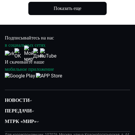
Показать еще
Подписывайтесь на нас
в социальных сетях
И скачивайте наше
мобильное приложение
НОВОСТИ
Политика
ПЕРЕДАЧИ
Общество
Вместе
МТРК «МИР»
Экономика
Вместе выгодно
О нас
Происшествия
Евразия. Культурно
Для корреспонденции: 107076, Москва, улица Краснобогатырская, д. 44,