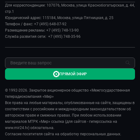
Происшествия
Евразия. Культурно
Для корреспонденции: 107076, Москва, улица Краснобогатырская, д. 44,
История
Наука и технологии
стр.1
Евразия. Регионы
Руководство
Юридический адрес: 115184, Москва, улица Пятницкая, д. 25
Культура
Наши иностранцы
Телефон / факс: +7 (495) 648-07-92
Лица мира
Спорт
Размещение рекламы: +7 (495) 748-13-90
Пять причин поехать в...
Новости
Служба развития сети: +7 (495) 748-35-96
Сделано в Содружестве
Пресса о нас
Я – волонтер
Карьера
Реклама
Обратная связь
ПРЯМОЙ ЭФИР
© 1992-2026. Закрытое акционерное общество «Межгосударственная
телерадиокомпания «Мир»
Все права на любые материалы, опубликованные на сайте, защищены в
соответствии с российским и международным законодательством об
авторском праве и смежных правах. При любом использовании
материалов МТРК «Мир» ссылка (для сайтов - гиперссылка на
www.mir24.tv) обязательна.
Согласие посетителя сайта на обработку персональных данных.