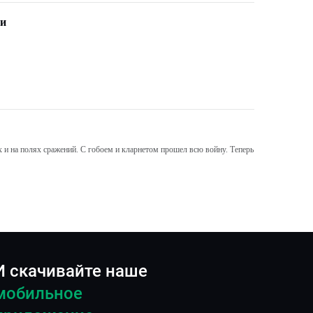
ми
и на полях сражений. С гобоем и кларнетом прошел всю войну. Теперь
И скачивайте наше
мобильное