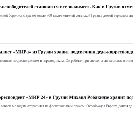
т-освободителей становится все значимее». Как в Грузии отм
нной боролись с врагом около 700 тысяч жителей советской Грузии, домой вернулась л
алист «МИРа» из Грузии хранит подсвечник деда-корреспонд
военным корреспондентом и переводчиком. Он работал при свечах, а свеча стояла в этом
рреспондент «МИР 24» в Грузии Михаил Робакидзе хранит по
) совсем молодым отправился на фронт военным врачом. Освобождал Европу, дошел до Б