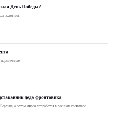
етили День Победы?
ишь половина.
ента
 подсвечнике.
дстаканник деда-фронтовика
ерлина, а потом много лет работал в военном госпитале.