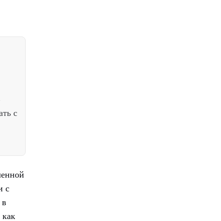
В
ать с
ленной
и с
 в
 как