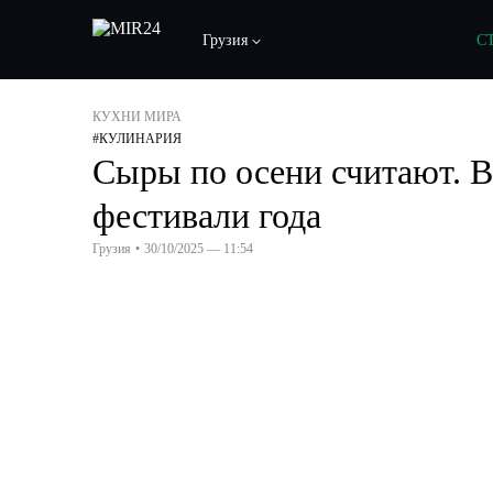
Грузия
С
КУХНИ МИРА
#
КУЛИНАРИЯ
Сыры по осени считают. В
фестивали года
Грузия
•
30/10/2025 — 11:54