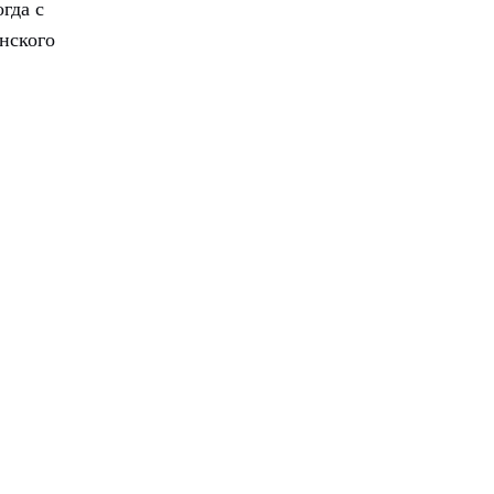
гда с
нского