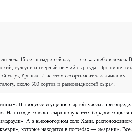
яли дела 15 лет назад и сейчас, — это как небо и земля. 
кий, сулгуни и твердый овечий сыр гуда. Прошу не пут
ой сыр», брынза. И на этом ассортимент заканчивался.
талогу, около 500 сортов и разновидностей сыра».
винным. В процессе сгущения сырной массы, при опреде
но. На выходе головки сыра получаются бордового цвета 
змараули». А в высокогорном селе Хани, расположенном
веври», которые находятся в погребах — «марани». Все,