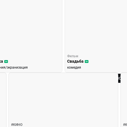
Фильм
ка
Свадьба
16+
16+
ния/экранизация
комедия
ВСЕ НОВ
#
КИНО
#