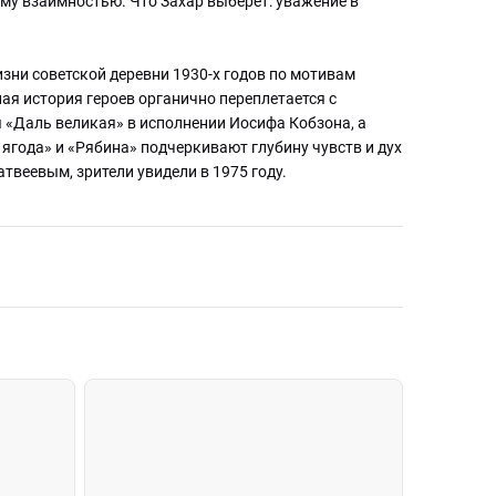
му взаимностью. Что Захар выберет: уважение в
зни советской деревни 1930-х годов по мотивам
ая история героев органично переплетается с
Даль великая» в исполнении Иосифа Кобзона, а
года» и «Рябина» подчеркивают глубину чувств и дух
твеевым, зрители увидели в 1975 году.