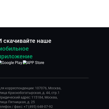
И скачивайте наше
мобильное
приложение
ля корреспонденции: 107076, Москва,
лица Краснобогатырская, д. 44, стр.1
ридический адрес: 115184, Москва,
лица Пятницкая, д. 25
елефон / факс: +7 (495) 648-07-92