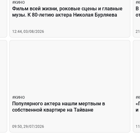
#
КИНО
#
Фильм всей жизни, роковые сцены и главные
В
музы. К 80-летию актера Николая Бурляева
о
12:44, 03/08/2026
21
#
КИНО
#
Популярного актера нашли мертвым в
«
собственной квартире на Тайване
и
09:50, 29/07/2026
11