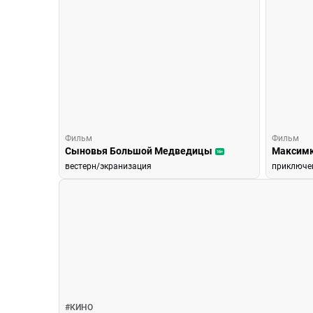
Фильм
Фильм
Сыновья Большой Медведицы
Максим
16+
вестерн/экранизация
приключе
Новости кино
#
КИНО