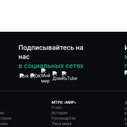
Подписывайтесь на
нас
в социальных сетях
МТРК «МИР»
Д
О нас
у
но
История
Ю
ьтурно
Руководство
у
ионы
Лица мира
Т