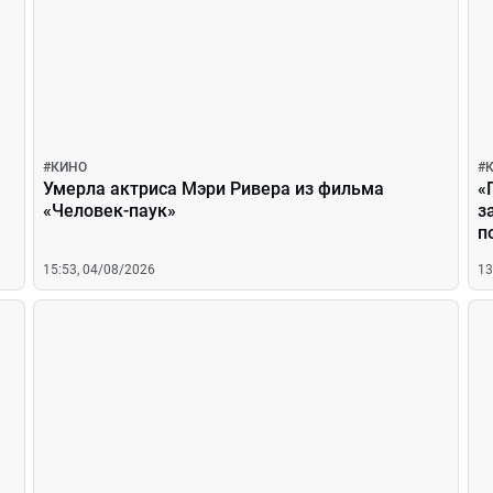
#
КИНО
#
Умерла актриса Мэри Ривера из фильма
«
«Человек-паук»
з
п
15:53, 04/08/2026
13