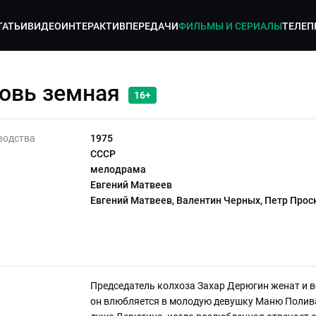
ТАТЬИ
ВИДЕО
ИНТЕРАКТИВ
ПЕРЕДАЧИ
ФИЛЬМЫ И СЕРИАЛЫ
ТЕЛЕП
овь земная
16+
водства
1975
СССР
мелодрама
Евгений Матвеев
Евгений Матвеев, Валентин Черных, Петр Прос
Председатель колхоза Захар Дерюгин женат и 
он влюбляется в молодую девушку Маню Полива