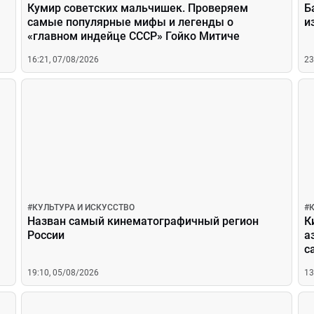
Кумир советских мальчишек. Проверяем
Б
самые популярные мифы и легенды о
и
«главном индейце СССР» Гойко Митиче
16:21, 07/08/2026
23
#
КУЛЬТУРА И ИСКУССТВО
#
Назван самый кинематографичный регион
К
России
а
с
н
19:10, 05/08/2026
13