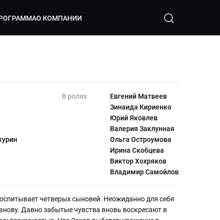
РОГРАММА
О КОМПАНИИ
В ролях
Евгений Матвеев
Зинаида Кириенко
Юрий Яковлев
Валерия Заклунная
курин
Ольга Остроумова
Ирина Скобцева
Виктор Хохряков
Владимир Самойлов
воспитывает четверых сыновей. Неожиданно для себя
нову. Давно забытые чувства вновь воскресают в