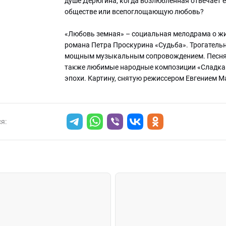
душе Дерюгина, когда возлюбленная отвечает е
обществе или всепоглощающую любовь?
«Любовь земная» – социальная мелодрама о жи
романа Петра Проскурина «Судьба». Трогательн
мощным музыкальным сопровождением. Песня «
также любимые народные композиции «Сладка я
эпохи. Картину, снятую режиссером Евгением Ма
я: