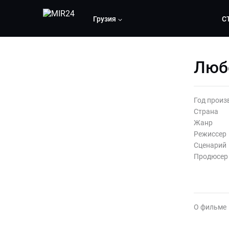
Грузия
С
Люб
Год произ
Страна
Жанр
Режиссер
Сценарий
Продюсер
О фильме