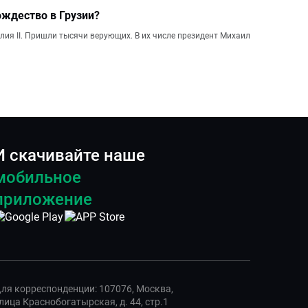
ождество в Грузии?
ия II. Пришли тысячи верующих. В их числе президент Михаил
И скачивайте наше
мобильное
приложение
ля корреспонденции: 107076, Москва,
лица Краснобогатырская, д. 44, стр.1