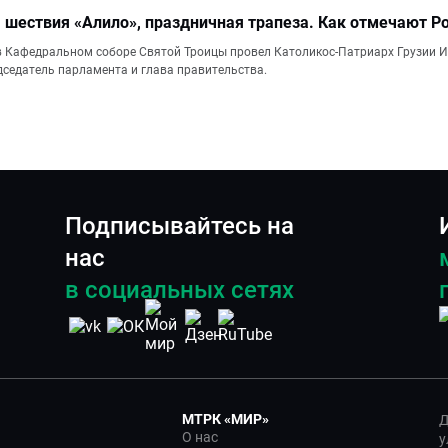
шествия «Алило», праздничная трапеза. Как отмечают Р
 Кафедральном соборе Святой Троицы провел Католикос-Патриарх Грузии Ил
дседатель парламента и глава правительства.
Подписывайтесь на
нас
в социальных сетях
МТРК «МИР»
Д
О нас
у