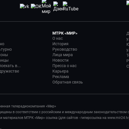
МТРК «МИР»
Д
О нас
у
но
История
Ю
ьтурно
Руководство
у
ионы
Лица мира
Т
анцы
Новости
Р
оехать в...
Пресса о нас
С
дружестве
Карьера
Реклама
Обратная связь
венная телерадиокомпания «Мир»
ащищены в соответствии с российским и международным законодательством 
 материалов МТРК «Мир» ссылка (для сайтов - гиперссылка на www.mir24.tv