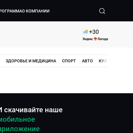
РОГРАММА
О КОМПАНИИ
+
30
ЗДОРОВЬЕ И МЕДИЦИНА
СПОРТ
АВТО
КУЛЬТУРА
ШО
И скачивайте наше
мобильное
приложение