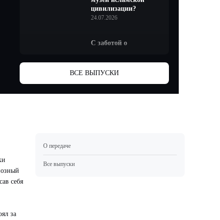
цивилизации?
24.07.2026
С заботой о
природе. Как
сотрудничают
ученые и горная
ВСЕ ВЫПУСКИ
промышленность
на Шантарах?
19.07.2026
Родительский
долг. Почему
развод
О передаче
превращается в
войну за
ки
Все выпуски
алименты?
иозный
29.06.2026
сав себя
Главное достояние
кочевника –
ял за
быстрые,