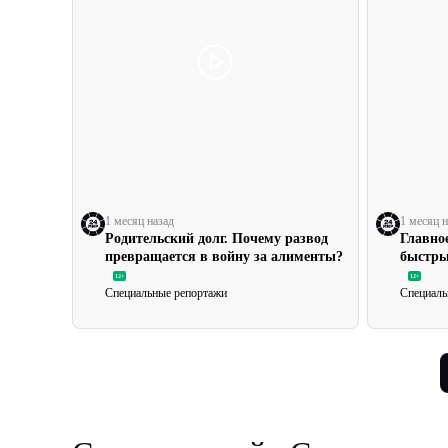
1 месяц назад
1 месяц н
Родительский долг. Почему развод
Главно
превращается в войну за алименты?
быстры
12+
12+
Специальные репортажи
Специаль