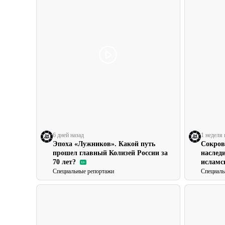
6 дней назад
1 неделя 
Эпоха «Лужников». Какой путь
Сокров
прошел главный Колизей России за
наслед
70 лет?
исламс
12+
Специальные репортажи
Специаль