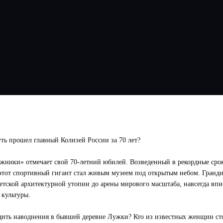
ть прошел главный Колизей России за 70 лет?
жники» отмечает свой 70-летний юбилей. Возведенный в рекордные сро
этот спортивный гигант стал живым музеем под открытым небом. Гранд
етской архитектурной утопии до арены мирового масштаба, навсегда впи
 культуры.
едить наводнения в бывшей деревне Лужки? Кто из известных женщин сто