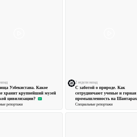
назад
2 недели назад
ища Узбекистана. Какое
С заботой о природе. Как
ие хранит крупнейший музей
сотрудничают ученые и горная
кой цивилизации?
промышленность на Шантарах
12+
ные репортажи
Специальные репортажи