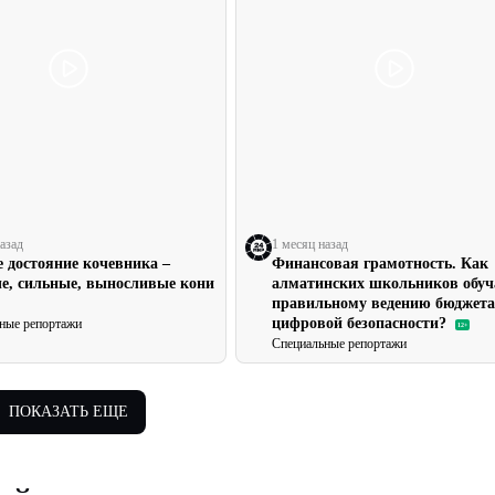
азад
1 месяц назад
е достояние кочевника –
Финансовая грамотность. Как
е, сильные, выносливые кони
алматинских школьников обу
правильному ведению бюджета
цифровой безопасности?
ные репортажи
12+
Специальные репортажи
ПОКАЗАТЬ ЕЩЕ