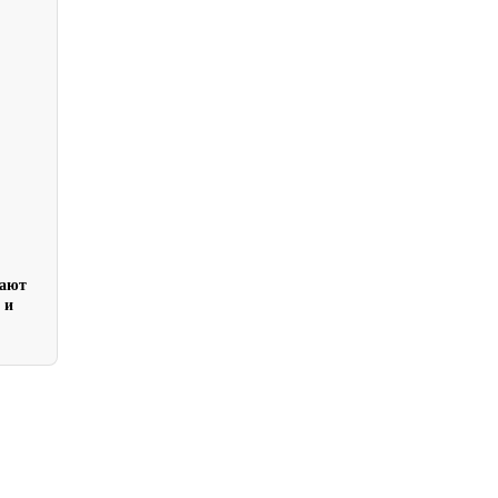
чают
 и