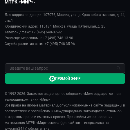
МТРК «МИР»
Экономика
Вместе выгодно
О нас
Происшествия
Евразия. Культурно
Для корреспонденции: 107076, Москва, улица Краснобогатырская, д. 44,
История
Наука и технологии
стр.1
Евразия. Регионы
Руководство
Юридический адрес: 115184, Москва, улица Пятницкая, д. 25
Культура
Наши иностранцы
Телефон / факс: +7 (495) 648-07-92
Лица мира
Спорт
Размещение рекламы: +7 (495) 748-13-90
Пять причин поехать в...
Новости
Служба развития сети: +7 (495) 748-35-96
Сделано в Содружестве
Пресса о нас
Я – волонтер
Карьера
Реклама
Обратная связь
ПРЯМОЙ ЭФИР
© 1992-2026. Закрытое акционерное общество «Межгосударственная
телерадиокомпания «Мир»
Все права на любые материалы, опубликованные на сайте, защищены в
соответствии с российским и международным законодательством об
авторском праве и смежных правах. При любом использовании
материалов МТРК «Мир» ссылка (для сайтов - гиперссылка на
www.mir24.tv) обязательна.